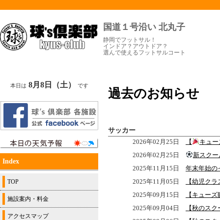
国道１号沿い 北丸子
静岡でフットサル！
インドア？アウトドア？
選んで使えるフットサルコート
8月8日（土）
本日は
です
過去のお知らせ
サッカー
2026年02月25日
【
キュー
2026年02月25日
新スクー
Index
2025年11月15日
年末年始の
2025年11月05日
【幼児クラ
TOP
2025年09月15日
【キューズ
施設案内・料金
2025年09月04日
【秋のスク
アクセスマップ