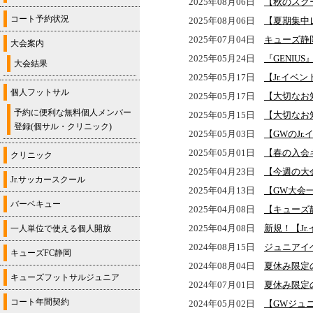
2025年08月06日
【秋のスクー
コート予約状況
2025年08月06日
【夏期集中
2025年07月04日
キューズ静
大会案内
2025年05月24日
『GENIU
大会結果
2025年05月17日
【Jr.イ
個人フットサル
2025年05月17日
【大切なお
予約に便利な無料個人メンバー
2025年05月15日
【大切なお
登録(個サル・クリニック)
2025年05月03日
【GWのJr
2025年05月01日
【春の入会
クリニック
2025年04月23日
【今週の大
Jr.サッカースクール
2025年04月13日
【GW大会
バーベキュー
2025年04月08日
【キューズ
2025年04月08日
新規！【Jr
一人単位で使える個人開放
2024年08月15日
ジュニアイ
キューズFC静岡
2024年08月04日
夏休み限定
キューズフットサルジュニア
2024年07月01日
夏休み限定
コート年間契約
2024年05月02日
【GWジュ