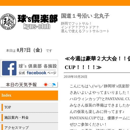
国道１号沿い 北丸子
静岡でフットサル！
インドア？アウトドア？
選んで使えるフットサルコート
8月7日（金）
本日は
です
≪今週は豪華２大大会！！仮
CUP！！！！≫
2018年10月26日
こんにちは＼(^o^)／静岡球’s倶楽
さあいよいよやってまいりました！
Index
ハロウィンカップ?とPANTANAL 
みなさん仮装の準備はできましたか
TOP
んの仮装も楽しみに待ってます♪
施設案内・料金
PANTANALCUPでは、優勝チ
ぜひご参加ください！
アクセスマップ