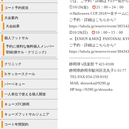
では、ご予約・詳細は下の一覧から
①10/26(金)
21：00～24：00
コート予約状況
≪Halloween CUP 2018〜
大会案内
ご予約・詳細はこちらから?
https://labola.jp/reserve/event/38554
大会結果
➁10/28(日)
10：00～15：00
個人フットサル
≪【ENJOY＆MIX】PANTANAL
ご予約・詳細はこちらから?
予約に便利な無料個人メンバー
https://labola.jp/reserve/event/38434
登録(個サル・クリニック)
———————————
クリニック
静岡球’s倶楽部 〒421-0106
静岡県静岡市駿河区北丸子1-31-77
Jr.サッカースクール
TEL/FAX 054-259-9192
MAIL shizuoka@9290.jp
バーベキュー
HP http://9290.jp/shizuoka
一人単位で使える個人開放
キューズFC静岡
キューズフットサルジュニア
コート年間契約