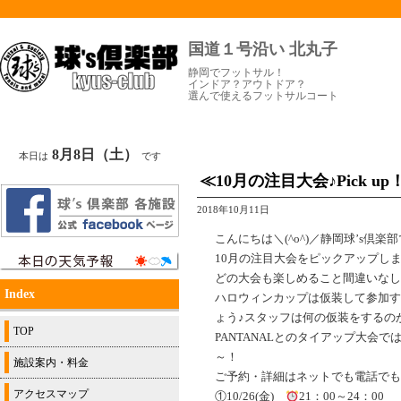
国道１号沿い 北丸子
静岡でフットサル！
インドア？アウトドア？
選んで使えるフットサルコート
8月8日（土）
本日は
です
≪10月の注目大会♪Pick u
2018年10月11日
こんにちは＼(^o^)／静岡球’s倶楽
10月の注目大会をピックアップしま
どの大会も楽しめること間違いなし
Index
ハロウィンカップは仮装して参加す
ょう♪スタッフは何の仮装をするの
TOP
PANTANALとのタイアップ大会
～！
施設案内・料金
ご予約・詳細はネットでも電話でも
アクセスマップ
①10/26(金)
21：00～24：00