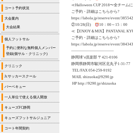
≪Halloween CUP 2018〜
コート予約状況
ご予約・詳細はこちらから?
https://labola.jp/reserve/event/38554
大会案内
②10/28(日)
10：00～15：00
大会結果
≪【ENJOY＆MIX】PANTANAL
ご予約・詳細はこちらから?
個人フットサル
https://labola.jp/reserve/event/38434
予約に便利な無料個人メンバー
———————————
登録(個サル・クリニック)
静岡球’s倶楽部 〒421-0106
静岡県静岡市駿河区北丸子1-31-77
クリニック
TEL/FAX 054-259-9192
Jr.サッカースクール
MAIL shizuoka@9290.jp
HP http://9290.jp/shizuoka
バーベキュー
一人単位で使える個人開放
キューズFC静岡
キューズフットサルジュニア
コート年間契約