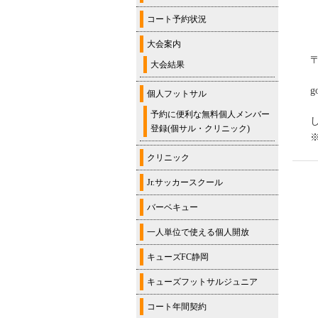
コート予約状況
大会案内
〒
大会結果
g
個人フットサル
予約に便利な無料個人メンバー
登録(個サル・クリニック)
クリニック
Jr.サッカースクール
バーベキュー
一人単位で使える個人開放
キューズFC静岡
キューズフットサルジュニア
コート年間契約