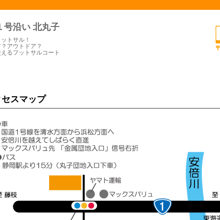
１号沿い 北丸子
フットサル！
ア？アウトドア？
使えるフットサルコート
クセスマップ