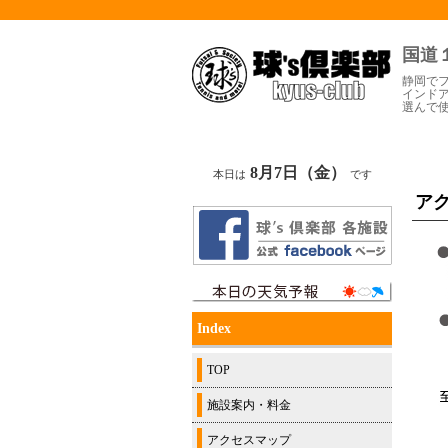
国道
静岡で
インド
選んで
8月7日（金）
本日は
です
ア
Index
TOP
施設案内・料金
アクセスマップ