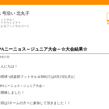
１号沿い 北丸子
フットサル！
ア？アウトドア？
使えるフットサルコート
OPAニーニョス～ジュニア大会～☆大会結果☆
年8月27日
こんにちは！
静岡球’s倶楽部フットサル＆BBQでは8月23日(月)に
OPAニーニョス～ジュニア大会～
を開催しました！
今回は5チームの方々に参加して頂きました！！