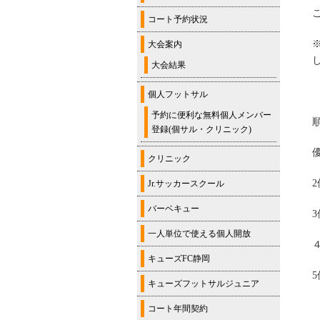
コート予約状況
大会案内
大会結果
個人フットサル
予約に便利な無料個人メンバー
登録(個サル・クリニック)
クリニック
Jr.サッカースクール
バーベキュー
一人単位で使える個人開放
キューズFC静岡
キューズフットサルジュニア
コート年間契約