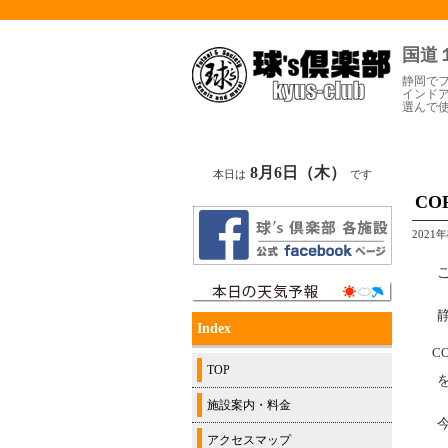
国道
静岡で
インド
選んで
8月6日（木）
本日は
です
C
2021
Index
C
TOP
施設案内・料金
アクセスマップ