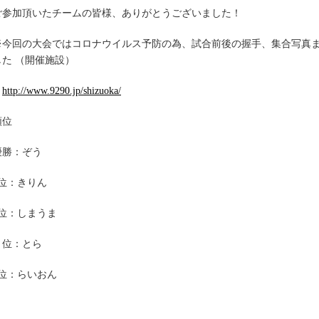
ご参加頂いたチームの皆様、ありがとうございました！
※今回の大会ではコロナウイルス予防の為、試合前後の握手、集合写真
した （開催施設）
http://www.9290.jp/shizuoka/
順位
優勝：ぞう
2位：きりん
3位：しまうま
４位：とら
5位：らいおん