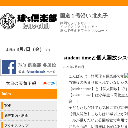
国道１号沿い 北丸子
静岡でフットサル！
インドア？アウトドア？
選んで使えるフットサルコート
8月7日（金）
本日は
です
student timeと個人開
2021年7月16日
こんばんは！静岡球ｓ俱楽部です
当施設のあまり知られていないシス
【student time】と【個人開放】で
Index
【student time】は小学生
迎！！
TOP
子どもたちだけでも気軽に遊びに来
【個人開放】こちらは18歳以上が
施設案内・料金
ールが蹴りたいと公園感覚で利用で
アクセスマップ
どちらも詳しい情報は下記にありま