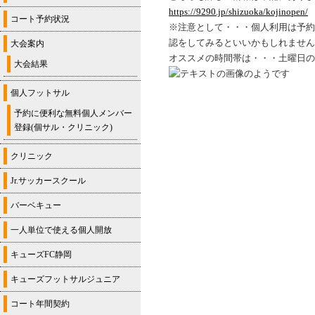
https://9290.jp/shizuoka/kojinopen/
コート予約状況
※注意として・・・個人利用は予約
認をしてみるといいかもしれません
大会案内
オススメの時間帯は・・・土曜日の
大会結果
個人フットサル
予約に便利な無料個人メンバー
登録(個サル・クリニック)
クリニック
Jr.サッカースクール
バーベキュー
一人単位で使える個人開放
キューズFC静岡
キューズフットサルジュニア
コート年間契約