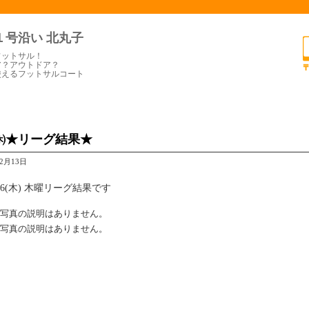
１号沿い 北丸子
フットサル！
ア？アウトドア？
使えるフットサルコート
6㈭★リーグ結果★
年2月13日
/6(木) 木曜リーグ結果です