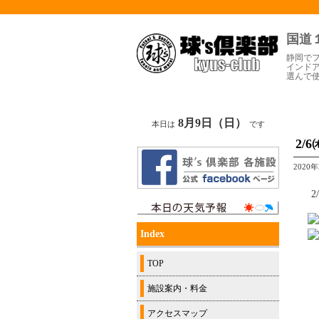
国道
静岡で
インド
選んで
8月9日（日）
本日は
です
2/
2020
2
Index
TOP
施設案内・料金
アクセスマップ