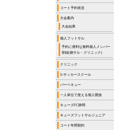
コート予約状況
大会案内
大会結果
個人フットサル
予約に便利な無料個人メンバー
登録(個サル・クリニック)
クリニック
Jr.サッカースクール
バーベキュー
一人単位で使える個人開放
キューズFC静岡
キューズフットサルジュニア
コート年間契約