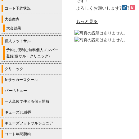
です！
?‍
?‍
よろしくお願いします
コート予約状況
大会案内
もっと見る
大会結果
個人フットサル
予約に便利な無料個人メンバー
登録(個サル・クリニック)
クリニック
Jr.サッカースクール
バーベキュー
一人単位で使える個人開放
キューズFC静岡
キューズフットサルジュニア
コート年間契約