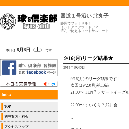
国道１号沿い 北丸子
静岡でフットサル！
インドア？アウトドア？
選んで使えるフットサルコート
8月8日（土）
本日は
です
9/16(月)リーグ結果★
2019年10月3日
9/16(月)のリーグ結果です！
次回は9/23(月)第13節
?
21:00〜 TEN
デザートイーグ
Index
?
22:00〜 すいくり
武井会
TOP
施設案内・料金
…
アクセスマップ