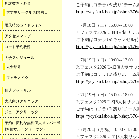
施設案内・料金
ご予約はコチラ↓※残り1チーム
https://yoyaku.labola.jp/r/shop/6
大学生サークル 相談窓口
雨天時のガイドライン
・7月18日（土）15:00～18:00
Jr,フェスタ2026 U-8[8人制サ
アクセスマップ
ご予約はコチラ↓※キャンセル
https://yoyaku.labola.jp/r/shop/6
コート予約状況
大会スケジュール
・7月19日（日）10:00～13:00
大会結果
Jr,フェスタ2026 U-12[8人制サ
ご予約はコチラ↓※残り2チーム
マッチメイク
https://yoyaku.labola.jp/r/shop/6
個人フットサル
・7月19日（日）15:00～18:00
大人向けクリニック
Jr,フェスタ2025 U-9[8人制サ
ご予約はコチラ↓※残り1チーム
ジュニアクリニック
https://yoyaku.labola.jp/r/shop/6
予約に便利な無料個人メンバー登
録(個サル・クリニック）
・7月20日（月祝）10:00～13:00
Jr,フェスタ2026 U-11[8人制サ