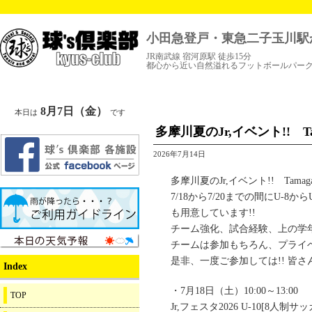
小田急登戸・東急二子玉川駅
JR南武線 宿河原駅 徒歩15分
都心から近い自然溢れるフットボールパー
8月7日（金）
本日は
です
多摩川夏のJr,イベント!! Tam
2026年7月14日
多摩川夏のJr,イベント!! Tamagawa
7/18から7/20までの間にU-
も用意しています!!
チーム強化、試合経験、上の学年
チームは参加もちろん、プライ
是非、一度ご参加しては!! 皆さ
Index
・7月18日（土）10:00～13:00
TOP
Jr,フェスタ2026 U-10[8人制サ