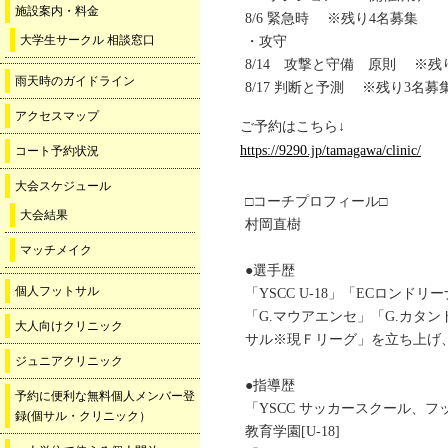
施設案内・料金
8/6 緊急時 ※残り4名募集
大学生サークル 相談窓口
・攻守
8/14 攻撃と守備 原則 ※残
雨天時のガイドライン
8/17 判断と予測 ※残り3名募
アクセスマップ
ご予約はこちら↓
https://9290.jp/tamagawa/clinic/
コート予約状況
大会スケジュール
□コーチプロフィール□
大会結果
村岡直樹
マッチメイク
●選手歴
個人フットサル
「YSCC U-18」「ECロンド
「G.マウアエンセ」「G.カタ
大人向けクリニック
サル※現Ｆリーグ」を立ち上げ
ジュニアクリニック
●指導歴
予約に便利な無料個人メンバー登
「YSCC サッカースクール、フ
録(個サル・クリニック）
教育学園[U-18]