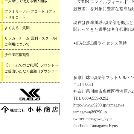
一人単位で使える個人開放
「KIRIN スマイルフィールド
競技者）を対象に豊富な指導経
ファミリー ハーフコート（フッ
トサルコート）
現在は多摩川球s倶楽部を拠点
よくあるご質問
関わってきた選手は各年代別代
サッカーチーム[営利・スクール]
●JFA公認C級ライセンス保持
ご利用について
少年団応援割引
—
【チームでのご利用】フロントへ
——————————————-
ご提出いただく書類（ダウンロー
ド）
多摩川球’s倶楽部フットサル・
〒214-0021
神奈川県川崎市多摩区宿河原7-23
TEL 080-6559-9292
http://www.9290.jp/tamagawa
tamagawa@9290.jp
twitter tamagawa_kyus
facebook Tamagawa Kyus