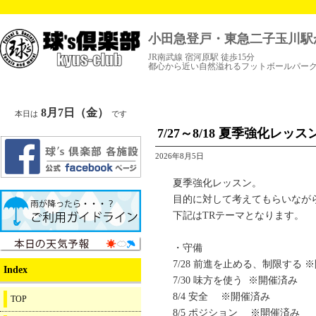
小田急登戸・東急二子玉川駅
JR南武線 宿河原駅 徒歩15分
都心から近い自然溢れるフットボールパー
8月7日（金）
本日は
です
7/27～8/18 夏季強化レ
2026年8月5日
夏季強化レッスン。
目的に対して考えてもらいなが
下記はTRテーマとなります。
・守備
7/28 前進を止める、制限する 
Index
7/30 味方を使う ※開催済み
8/4 安全 ※開催済み
TOP
8/5 ポジション ※開催済み