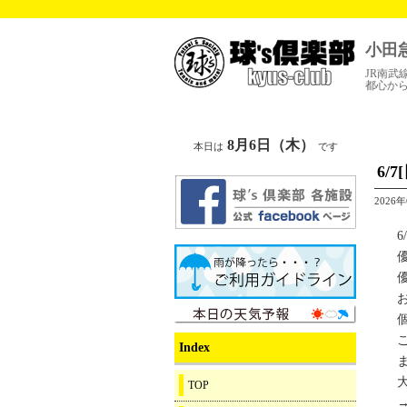
小田
JR南武
都心か
8月6日（木）
本日は
です
6/
2026
6
Index
TOP