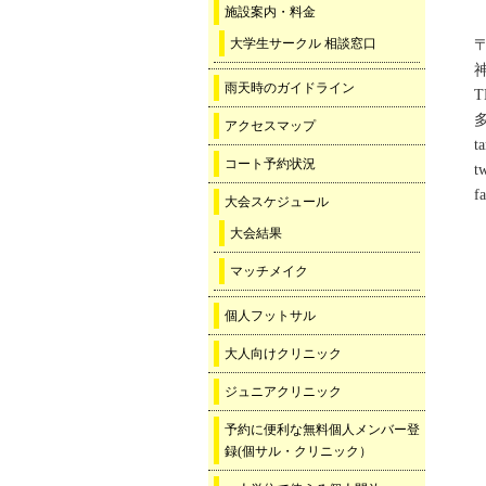
施設案内・料金
大学生サークル 相談窓口
〒
雨天時のガイドライン
T
アクセスマップ
t
コート予約状況
t
f
大会スケジュール
大会結果
マッチメイク
個人フットサル
大人向けクリニック
ジュニアクリニック
予約に便利な無料個人メンバー登
録(個サル・クリニック）