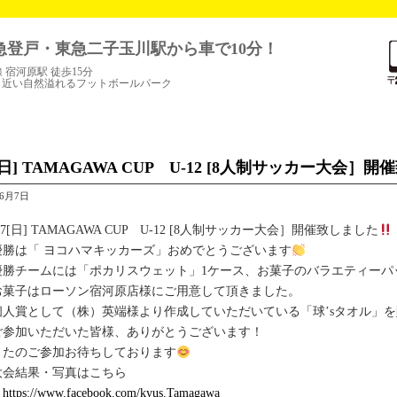
急登戸・東急二子玉川駅から車で10分！
線 宿河原駅 徒歩15分
ら近い自然溢れるフットボールパーク
7[日] TAMAGAWA CUP U-12 [8人制サッカー大会］
年6月7日
/7[日] TAMAGAWA CUP U-12 [8人制サッカー大会］開催致しました
優勝は「 ヨコハマキッカーズ」おめでとうございます
優勝チームには「ポカリスウェット」1ケース、お菓子のバラエティーパ
お菓子はローソン宿河原店様にご用意して頂きました。
個人賞として（株）英端様より作成していただいている「球’sタオル」
ご参加いただいた皆様、ありがとうございます！
またのご参加お待ちしております
大会結果・写真はこちら
→
https://www.facebook.com/kyus.Tamagawa