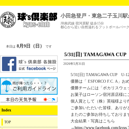
小田急登戸・東急二子玉川駅
JR南武線 宿河原駅 徒歩15分
都心から近い自然溢れるフットボールパー
8月9日（日）
本日は
です
5/31[日] TAMAGAWA 
2026年5月31日
5/31[日] TAMAGAWA CUP
優勝は「 ESFORCO F.C. A
優勝チームには「ポカリスウェ
お菓子はローソン宿河原店様に
個人賞として（株）英端様より
ご参加いただいた皆様、ありが
Index
またのご参加お待ちしておりま
大会結果・写真はこちら
TOP
→
https://www.facebook.com/kyus