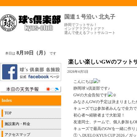
国道１号沿い 北丸子
静岡でフットサル！
インドア？アウトドア？
選んで使えるフットサルコート
8月10日（月）
本日は
です
楽しい楽しいGWのフット
2026年4月5日
こんにちは
静岡球’s倶楽部です♪
GWの大会告知です
Index
みなさんGWの予定は決まりました
キューズでは参加者みんなで全力で
TOP
初心者〜経験者まで大歓迎！
友達同士、チームで、個人参加もO
施設案内・料金
キューズで最高のGWを一緒に作り
アクセスマップ
① ＼DUELO KYUS CUP 202