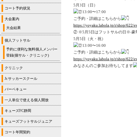
5月3日（日）
コート予約状況
13:00〜17:00
ご予約・詳細はこちらから
大会案内
https://yoyaku.labola.jp/r/shop/622/
大会結果
② ※5月5日はフットサルの日※-豪華景
5月5日（火・祝）
個人フットサル
13:00〜16:00
予約に便利な無料個人メンバー
ご予約・詳細はこちらから
登録(個サル・クリニック)
https://yoyaku.labola.jp/r/shop/622/
みなさんのご参加お待ちしてます
クリニック
Jr.サッカースクール
バーベキュー
一人単位で使える個人開放
キューズFC静岡
キューズフットサルジュニア
コート年間契約