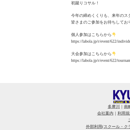
初蹴りコサル！
今年の締めくくりも、来年のス
皆さまのご参加をお待ちしてお
個人参加はこちらから
https://labola.jp/r/event/622/individ
大会参加はこちらから
https://labola.jp/r/event/622/tourna
多摩川
｜
南
会社案内
｜
利用規
外部利用(スクール・ク