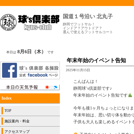
国道１号沿い 北丸子
静岡でフットサル！
インドア？アウトドア？
選んで使えるフットサルコート
8月6日（木）
本日は
です
年末年始のイベント告知
2025年11月15日
こんばんは！
静岡球’s倶楽部です♪
年末年始のイベント告知です
Index
今年も後1ヶ月ちょっとになり
TOP
年末年始は、思い切り体を動か
施設案内・料金
子供も大人も楽しめるイベント
アクセスマップ