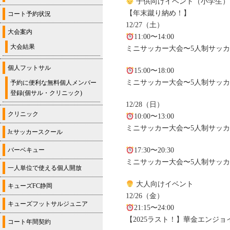
子供向けイベント（小学生）
【年末蹴り納め！】
コート予約状況
12/27（土）
大会案内
11:00〜14:00
大会結果
ミニサッカー大会〜5人制サッカ
個人フットサル
15:00〜18:00
ミニサッカー大会〜5人制サッカ
予約に便利な無料個人メンバー
登録(個サル・クリニック)
12/28（日）
クリニック
10:00〜13:00
ミニサッカー大会〜5人制サッカ
Jr.サッカースクール
バーベキュー
17:30〜20:30
ミニサッカー大会〜5人制サッカー大会
一人単位で使える個人開放
大人向けイベント
キューズFC静岡
12/26（金）
キューズフットサルジュニア
21:15〜24:00
【2025ラスト！】華金エンジョ
コート年間契約