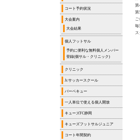
第
コート予約状況
第
ご
大会案内
毎
大会結果
ス
個人フットサル
予約に便利な無料個人メンバー
登録(個サル・クリニック)
クリニック
Jr.サッカースクール
バーベキュー
一人単位で使える個人開放
キューズFC静岡
キューズフットサルジュニア
コート年間契約