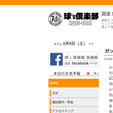
国道
静岡で
インド
選んで
8月8日（土）
本日は
です
ガッ
2024
み
先
Index
両
お
TOP
気
施設案内・料金
第
アクセスマップ
第