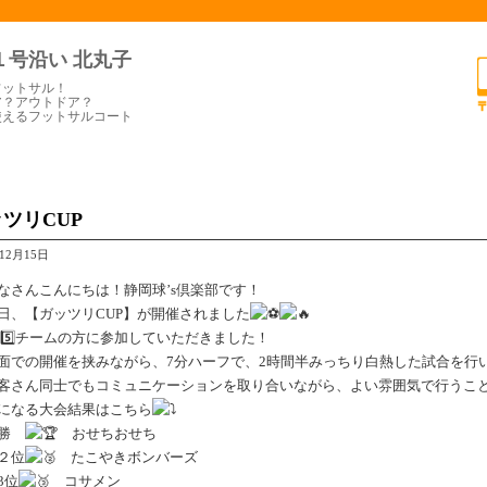
１号沿い 北丸子
フットサル！
ア？アウトドア？
使えるフットサルコート
ツリCUP
年12月15日
なさんこんにちは！静岡球’s倶楽部です！
日、【ガッツリCUP】が開催されました
チームの方に参加していただきました！
面での開催を挟みながら、7分ハーフで、2時間半みっちり白熱した試合を行
客さん同士でもコミュニケーションを取り合いながら、よい雰囲気で行うこ
になる大会結果はこちら
優勝
おせちおせち
２位
たこやきボンバーズ
3位
コサメン