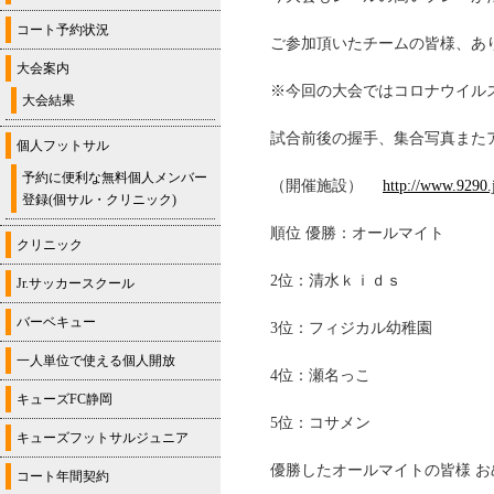
コート予約状況
ご参加頂いたチームの皆様、あ
大会案内
※今回の大会ではコロナウイル
大会結果
試合前後の握手、集合写真また
個人フットサル
予約に便利な無料個人メンバー
（開催施設）
http://www.9290.
登録(個サル・クリニック)
順位 優勝：オールマイト
クリニック
2位：清水ｋｉｄｓ
Jr.サッカースクール
バーベキュー
3位：フィジカル幼稚園
一人単位で使える個人開放
4位：瀬名っこ
キューズFC静岡
5位：コサメン
キューズフットサルジュニア
優勝したオールマイトの皆様 お
コート年間契約