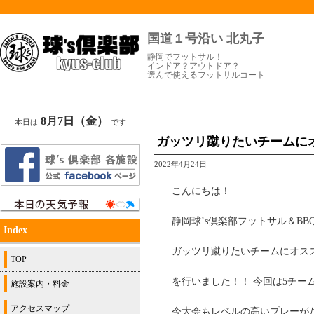
国道１号沿い 北丸子
静岡でフットサル！
インドア？アウトドア？
選んで使えるフットサルコート
8月7日（金）
本日は
です
ガッツリ蹴りたいチームに
2022年4月24日
こんにちは！
静岡球’s倶楽部フットサル＆BBQで
Index
ガッツリ蹴りたいチームにオス
TOP
を行いました！！ 今回は5チー
施設案内・料金
アクセスマップ
今大会もレベルの高いプレーが