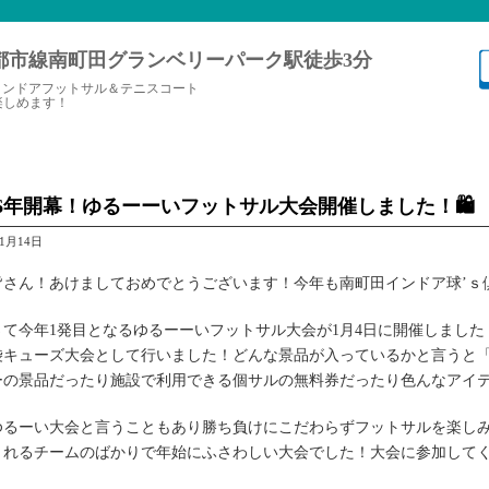
都市線南町田グランベリーパーク駅徒歩3分
インドアフットサル＆テニスコート
楽しめます！
26年開幕！ゆるーーいフットサル大会開催しました！🛍
年1月14日
皆さん！あけましておめでとうございます！今年も南町田インドア球’ｓ
さて今年1発目となるゆるーーいフットサル大会が1月4日に開催しまし
袋キューズ大会として行いました！どんな景品が入っているかと言うと「D
ーの景品だったり施設で利用できる個サルの無料券だったり色んなアイ
ゆるーい大会と言うこともあり勝ち負けにこだわらずフットサルを楽し
くれるチームのばかりで年始にふさわしい大会でした！大会に参加して