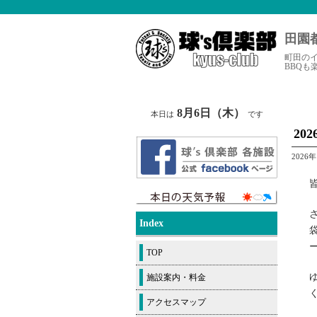
田園
町田の
BBQも
8月6日（木）
本日は
です
20
2026
Index
TOP
施設案内・料金
アクセスマップ