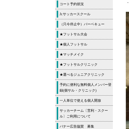
コート予約状況
Jr.サッカースクール
（只今停止中）バーベキュー
★フットサル大会
★個人フットサル
★マッチメイク
★フットサルクリニック
★選べるジュニアクリニック
予約に便利な無料個人メンバー登
録(個サル・クリニック)
一人単位で使える個人開放
サッカーチーム〔営利・スクー
ル〕ご利用について
バナー広告協賛 募集