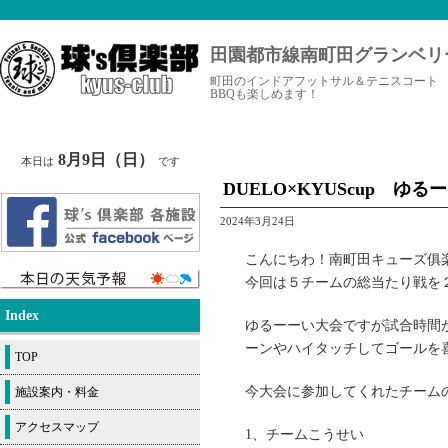
田園都市線南町田グランベリ
町田のインドアフットサル＆テニスコート
BBQも楽しめます！
8月9日（日）
本日は
です
DUELO×KYUScup ゆ
2024年3月24日
こんにちわ！南町田キューズ俱楽部で
今回は５チームの総当たり戦を
Index
ゆるーーい大会ですが試合時間
ーンやハイタッチしてゴールを
TOP
今大会に参加してくれたチーム
施設案内・料金
アクセスマップ
1、チームこうせい