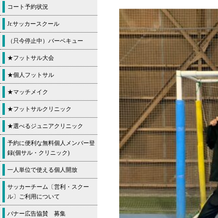
コート予約状況
Jr.サッカースクール
（只今停止中）バーベキュー
★フットサル大会
★個人フットサル
★マッチメイク
★フットサルクリニック
★選べるジュニアクリニック
予約に便利な無料個人メンバー登
録(個サル・クリニック)
一人単位で使える個人開放
サッカーチーム〔営利・スクー
ル〕ご利用について
バナー広告協賛 募集