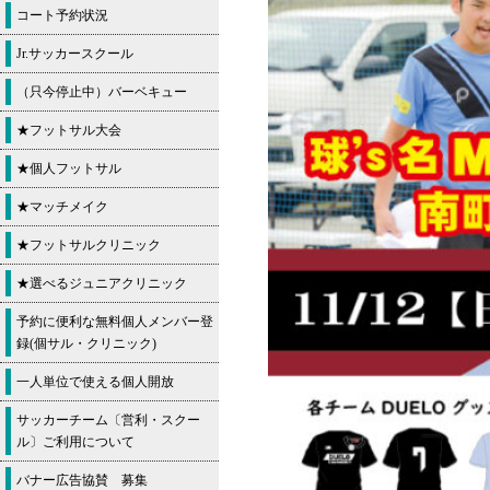
コート予約状況
Jr.サッカースクール
（只今停止中）バーベキュー
★フットサル大会
★個人フットサル
★マッチメイク
★フットサルクリニック
★選べるジュニアクリニック
予約に便利な無料個人メンバー登
録(個サル・クリニック)
一人単位で使える個人開放
サッカーチーム〔営利・スクー
ル〕ご利用について
バナー広告協賛 募集