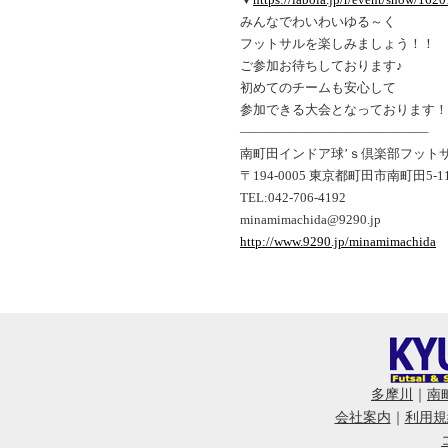
みんなでわいわいゆる～く
フットサルを楽しみましょう！！
ご参加お待ちしております♪
初めてのチームも安心して
参加できる大会となっております！
——————————————–
南町田インドア球’ｓ倶楽部フット
〒194-0005 東京都町田市南町田5-11
TEL:042-706-4192
minamimachida@9290.jp
http://www.9290.jp/minamimachida
多摩川
｜
南
会社案内
｜
利用規