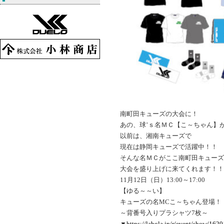
南町田キューズの大会に！
あの、球’ｓ名ＭＣ【こ～ちゃん】
以前は、湘南キューズで
現在は静岡キューズで活躍中！！
そんな名ＭＣがここ南町田キューズ
大会を盛り上げに来てくれます！！
11月12日（日）13:00～17:00
【ゆる～～い】
キューズの名MCこ～ちゃん登場！！DU
～背番号入りプラシャツ7枚～
▼
https://labola.jp/r/event/show/162