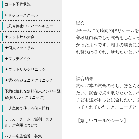
コート予約状況
Jr.サッカースクール
試合
（只今停止中）バーベキュー
3チームにて時間の限りゲーム
★フットサル大会
普段紅白戦でしか試合をしない
かったようです。相手の勝負に
★個人フットサル
れ緊張はほぐれ、勝ちたいとい
★マッチメイク
★フットサルクリニック
試合結果
★選べるジュニアクリニック
約6～7本の試合のうち、ほと
予約に便利な無料個人メンバー登
たい、試合で点を取りたいとい
録(個サル・クリニック)
子ども達がもっと試合したい、
ってくれていたこと、コーチと
一人単位で使える個人開放
サッカーチーム〔営利・スクー
【嬉しいゴールのシーン】
ル〕ご利用について
バナー広告協賛 募集