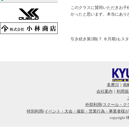
このクラスに賛同いただきお子
かったと思います。本当にあり
引き続き第2期(７.８月期)も
多摩川
｜
南
会社案内
｜
利用規
外部利用(スクール・ク
特別利用(イベント・大会・撮影・営業行為・事業者様
copyright 球