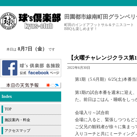
田園都市線南町田グランベリ
町田のインドアフットサル＆テニスコート
BBQも楽しめます！
8月7日（金）
本日は
です
【火曜チャレンジクラス第1期
2022年6月30日
第1期（5.6月期）6/25(土)本番
第1期の試合本番を週末に迎え
Index
た。前日はごはん・睡眠をしっ
TOP
会場入り～試合前
会場に入ると、緊張しつつもど
施設案内・料金
ご父兄の観戦者が徐々に集まっ
アクセスマップ
入りコーチと共にミーティング→