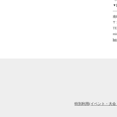
▼
—
南
〒
TE
mi
ht
特別利用(イベント・大