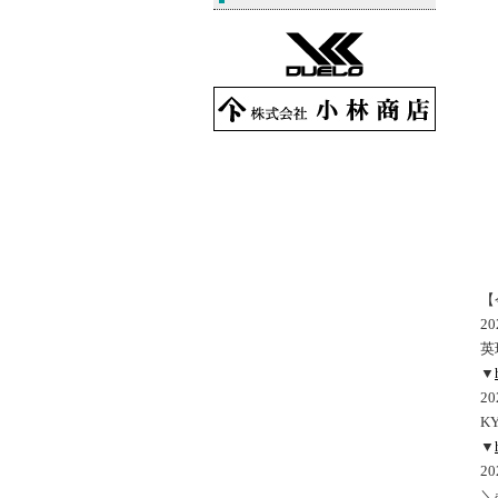
【
2
英
▼
2
KY
▼
2
＼