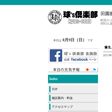
田園
町田の
BBQも
8月9日（日）
本日は
です
★8
2021
Index
TOP
施設案内・料金
アクセスマップ