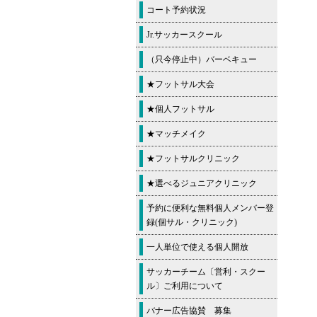
コート予約状況
Jr.サッカースクール
（只今停止中）バーベキュー
★フットサル大会
★個人フットサル
★マッチメイク
★フットサルクリニック
★選べるジュニアクリニック
予約に便利な無料個人メンバー登
録(個サル・クリニック)
一人単位で使える個人開放
サッカーチーム〔営利・スクー
ル〕ご利用について
バナー広告協賛 募集