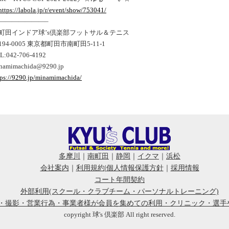
https://labola.jp/r/event/show/753041/
———————–
町田インドア球’s倶楽部フットサル＆テニス
194-0005 東京都町田市南町田5-11-1
L:042-706-4192
namimachida@9290.jp
tps://9290.jp/minamimachida/
多摩川
｜
南町田
｜
静岡
｜
イクマ
｜
浜松
会社案内
｜
利用規約
|
個人情報保護方針
｜
採用情報
コート年間契約
外部利用(スクール・クラブチーム・パーソナルトレーニング)
会・撮影・営業行為・事業者様が会員を集めての利用・クリニック・選手
copyright 球's 倶楽部 All right reserved.