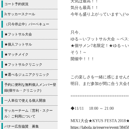
天気は最高！！
コート予約状況
気分も最高！！
Jr.サッカースクール
今年も盛り上がっています＼(^o
（只今停止中）バーベキュー
只今、
★フットサル大会
ゆる～いフットサル大会 ～ペ
★個人フットサル
★個サメン7名限定！★ゆる～
そう！～
★マッチメイク
開催中！！！
★フットサルクリニック
★選べるジュニアクリニック
この楽しさを一緒に感じません
明日、まだ参加が間に合う大会
予約に便利な無料個人メンバー登
録(個サル・クリニック)
=========================
一人単位で使える個人開放
◆11/11 18:00 ～ 21:00
サッカーチーム〔営利・スクー
ル〕ご利用について
MIX1大会★KYUS FESTA 2018
バナー広告協賛 募集
https://labola.jp/reserve/event/3845