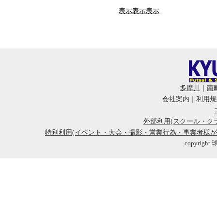
表示
表示
表示
多摩川
｜
南
会社案内
｜
利用規
外部利用(スクール・ク
特別利用(イベント・大会・撮影・営業行為・事業者様
copyright 球