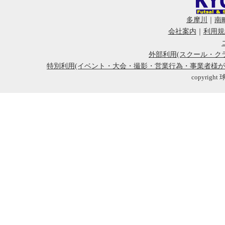
多摩川
｜
南
会社案内
｜
利用規
外部利用(スクール・ク
特別利用(イベント・大会・撮影・営業行為・事業者様
copyright 球