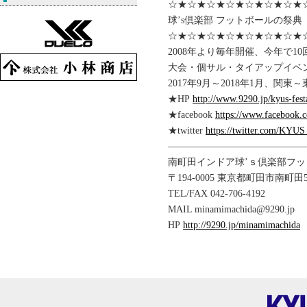
☆★☆★☆★☆★☆★☆★☆★
球’s倶楽部 フットボールの祭典 「KYU
☆★☆★☆★☆★☆★☆★☆★
2008年より毎年開催、今年で1
大会・個サル・タイアップイベン
2017年9月～2018年1月、関
★HP
http://www.9290.jp/kyus-fes
★facebook
https://www.facebook.
★twitter
https://twitter.com/KY
——————————————
南町田インドア球’ｓ倶楽部フ
〒194-0005 東京都町田市南町田5-
TEL/FAX 042-706-4192
MAIL minamimachida@9290.jp
HP
http://9290.jp/minamimachida