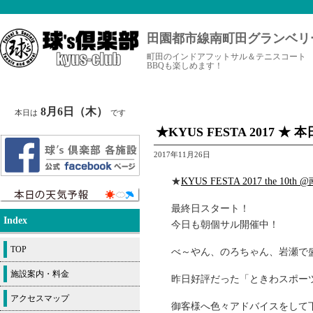
田園都市線南町田グランベリ
町田のインドアフットサル＆テニスコート
BBQも楽しめます！
8月6日（木）
本日は
です
★KYUS FESTA 2017
2017年11月26日
★
KYUS FESTA 2017 the 1
最終日スタート！
Index
今日も朝個サル開催中！
TOP
べ～やん、のろちゃん、岩瀬で
施設案内・料金
昨日好評だった「ときわスポー
アクセスマップ
御客様へ色々アドバイスをして