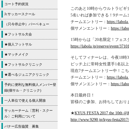
コート予約状況
このあと10時からウルトラビギ
Jr.サッカースクール
5名いれば参加できる！9チーム
チームエントリー：
https://labol
（只今停止中）バーベキュー
個サメンエントリー：
https://lab
★フットサル大会
15時からは「20名限定！フェ
★個人フットサル
https://labola.jp/reserve/event/3710
★マッチメイク
そしてフィナーレは、今夜18時3
ピッチ上に常時女性選手1名以上
★フットサルクリニック
現在7チームエントリー中！こ
★選べるジュニアクリニック
チームエントリー：
https://labol
個サメンエントリー：
https://lab
予約に便利な無料個人メンバー登
録(個サル・クリニック)
本日最終日！
一人単位で使える個人開放
皆様のご参加、お待ちしており
サッカーチーム〔営利・スクー
★
KYUS FESTA 2017 the 1
ル〕ご利用について
http://www.9290.jp/kyus-festa2017
バナー広告協賛 募集