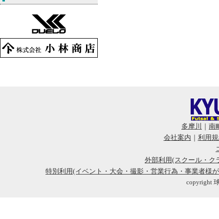
多摩川
｜
南
会社案内
｜
利用規
外部利用(スクール・ク
特別利用(イベント・大会・撮影・営業行為・事業者様
copyright 球