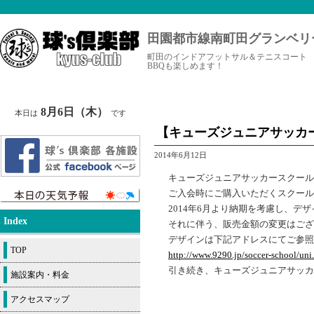
田園都市線南町田グランベリ
町田のインドアフットサル＆テニスコート
BBQも楽しめます！
8月6日（木）
本日は
です
【キューズジュニアサッカ
2014年6月12日
キューズジュニアサッカースクール
ご入会時にご購入いただくスクール
2014年6月より納期を考慮し、デ
Index
それに伴う、販売金額の変更はござ
デザインは下記アドレスにてご参照
TOP
http://www.9290.jp/soccer-school/uni
引き続き、キューズジュニアサッカ
施設案内・料金
アクセスマップ