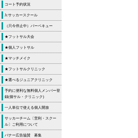
コート予約状況
Jr.サッカースクール
（只今停止中）バーベキュー
★フットサル大会
★個人フットサル
★マッチメイク
★フットサルクリニック
★選べるジュニアクリニック
予約に便利な無料個人メンバー登
録(個サル・クリニック)
一人単位で使える個人開放
サッカーチーム〔営利・スクー
ル〕ご利用について
バナー広告協賛 募集