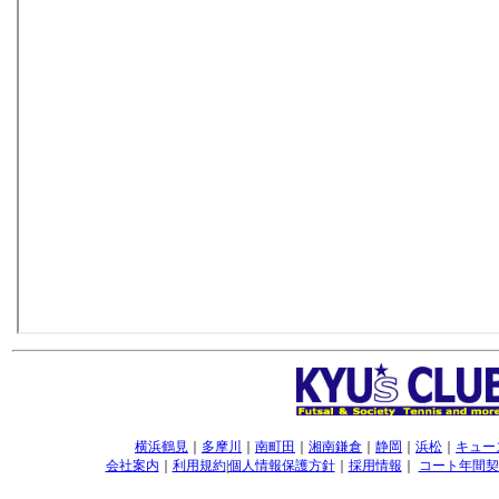
横浜鶴見
｜
多摩川
｜
南町田
｜
湘南鎌倉
｜
静岡
｜
浜松
｜
キュー
会社案内
｜
利用規約
|
個人情報保護方針
｜
採用情報
｜
コート年間契