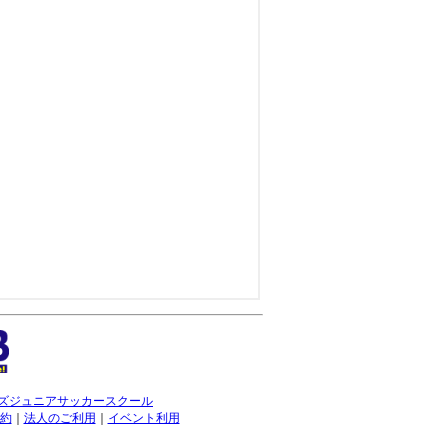
ズジュニアサッカースクール
約
｜
法人のご利用
｜
イベント利用