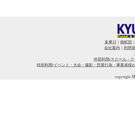
多摩川
｜
南町田
会社案内
｜
利用
外部利用(スクール・ク
特別利用(イベント・大会・撮影・営業行為・事業者様
copyright 球