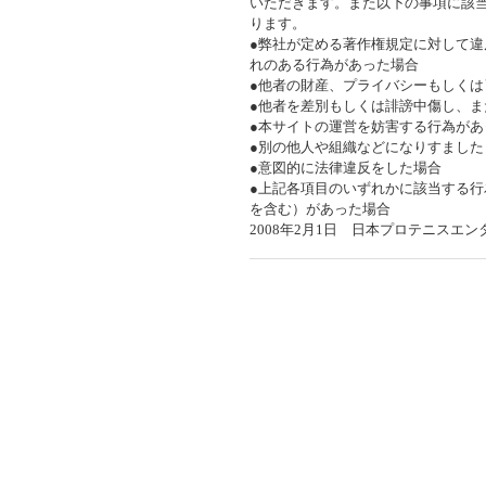
いただきます。また以下の事項に該
ります。
●弊社が定める著作権規定に対して
れのある行為があった場合
●他者の財産、プライバシーもしく
●他者を差別もしくは誹謗中傷し、
●本サイトの運営を妨害する行為があ
●別の他人や組織などになりすまし
●意図的に法律違反をした場合
●上記各項目のいずれかに該当する
を含む）があった場合
2008年2月1日 日本プロテニスエ