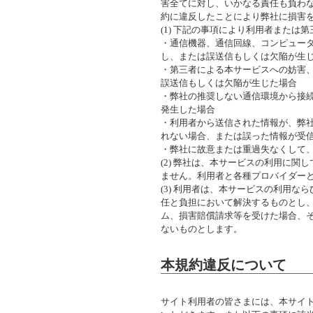
害全てに対し、いかなる責任も負わ
約に違反したことにより弊社に損害
(1) 下記の事項により利用者また
・通信機器、通信回線、コンピュー
し、または誤送信もしくは欠陥が生
・第三者による本サービスへの妨害
誤送信もしくは欠陥が生じた場合
・弊社の推奨しない通信環境から接
発生した場合
・利用者から送信された情報が、弊
れない場合、または誤った情報が受
・弊社に故意または重過失なくして
(2) 弊社は、本サービスの利用に
ません。利用者と各種プロバイダー
(3) 利用者は、本サービスの利用
任と負担において解決するものとし
ム、損害賠償請求等を受けた場合、
ないものとします。
本規約違反について
サイト利用者の皆さまには、本サイト