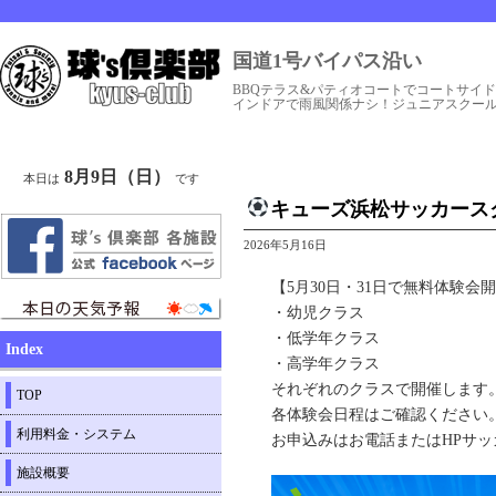
国道1号バイパス沿い
BBQテラス&パティオコートでコートサイ
インドアで雨風関係ナシ！ジュニアスクー
8月9日（日）
本日は
です
キューズ浜松サッカース
2026年5月16日
【5月30日・31日で無料体験会
・幼児クラス
・低学年クラス
Index
・高学年クラス
それぞれのクラスで開催します
TOP
各体験会日程はご確認ください
利用料金・システム
お申込みはお電話またはHPサ
施設概要