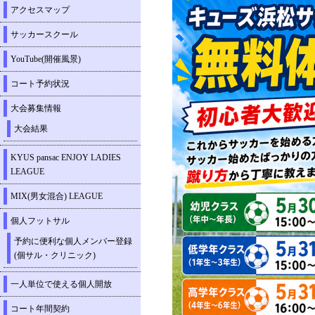
アクセスマップ
サッカースクール
YouTube(開催風景)
コート予約状況
大会募集情報
大会結果
KYUS pansac ENJOY LADIES
LEAGUE
MIX(男女混合) LEAGUE
個人フットサル
予約に便利な個人メンバー登録
(個サル・クリニック)
一人単位で使える個人開放
コート年間契約