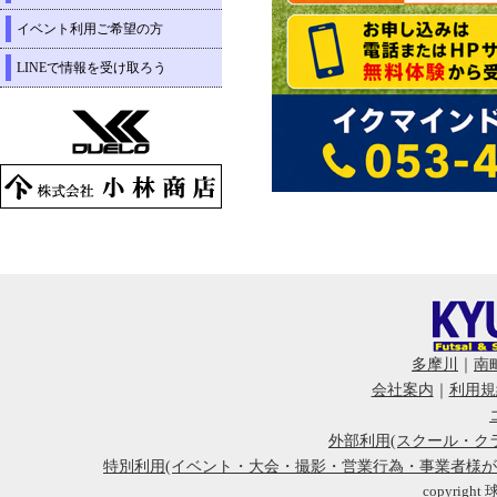
イベント利用ご希望の方
LINEで情報を受け取ろう
多摩川
｜
南
会社案内
｜
利用規
外部利用(スクール・ク
特別利用(イベント・大会・撮影・営業行為・事業者様
copyright 球