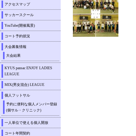
アクセスマップ
サッカースクール
YouTube(開催風景)
コート予約状況
大会募集情報
大会結果
KYUS pansac ENJOY LADIES
LEAGUE
MIX(男女混合) LEAGUE
個人フットサル
予約に便利な個人メンバー登録
(個サル・クリニック)
一人単位で使える個人開放
コート年間契約