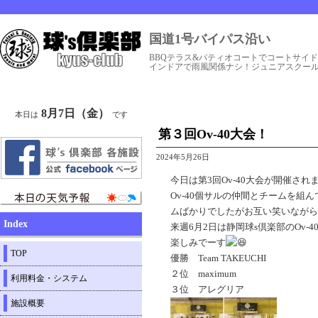
国道1号バイパス沿い
BBQテラス&パティオコートでコートサイ
インドアで雨風関係ナシ！ジュニアスクー
8月7日（金）
本日は
です
第３回Ov-40大会！
2024年5月26日
今日は第3回Ov-40大会が開催され
Ov-40個サルの仲間とチームを
ムばかりでしたがお互い笑いながら
Index
来週6月2日は静岡球s倶楽部のOv-
楽しみでーす
TOP
優勝 Team TAKEUCHI
２位 maximum
利用料金・システム
３位 アレグリア
施設概要