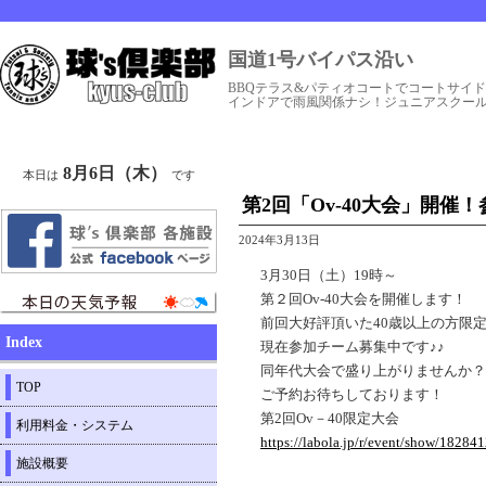
国道1号バイパス沿い
BBQテラス&パティオコートでコートサイ
インドアで雨風関係ナシ！ジュニアスクー
8月6日（木）
本日は
です
第2回「Ov-40大会」開催
2024年3月13日
3月30日（土）19時～
第２回Ov-40大会を開催します！
前回大好評頂いた40歳以上の方限
Index
現在参加チーム募集中です♪♪
同年代大会で盛り上がりませんか？
TOP
ご予約お待ちしております！
第2回Ov－40限定大会
利用料金・システム
https://labola.jp/r/event/show/
施設概要