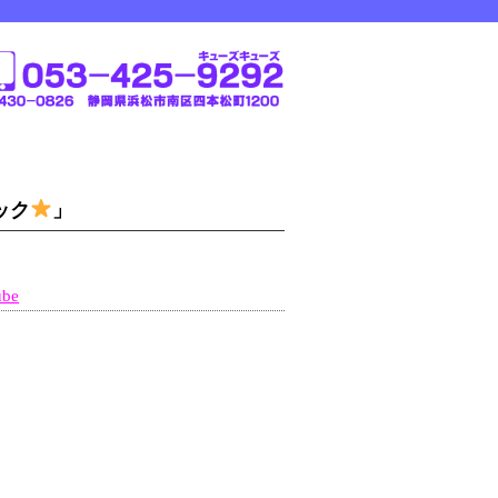
ック
」
ube