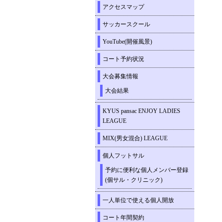
アクセスマップ
サッカースクール
YouTube(開催風景)
コート予約状況
大会募集情報
大会結果
KYUS pansac ENJOY LADIES
LEAGUE
MIX(男女混合) LEAGUE
個人フットサル
予約に便利な個人メンバー登録
(個サル・クリニック)
一人単位で使える個人開放
コート年間契約