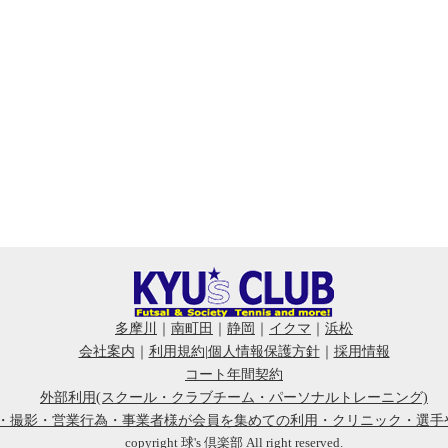
多摩川
｜
南町田
｜
静岡
｜
イクマ
｜
浜松
会社案内
｜
利用規約
|
個人情報保護方針
｜
採用情報
コート年間契約
外部利用(スクール・クラブチーム・パーソナルトレーニング)
会・撮影・営業行為・事業者様が会員を集めての利用・クリニック・選手
copyright 球's 倶楽部 All right reserved.