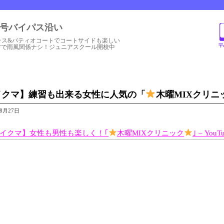
1号バイパス沿い
ラス&パティオコートでコートサイドも楽しい
アで雨風関係ナシ！ジュニアスクール開校中
イクマ】練習も出来る女性に人気の「
木曜MIXクリニ
年8月27日
イクマ】女性も男性も楽しく！｢
木曜MIXクリニック
｣ – YouT