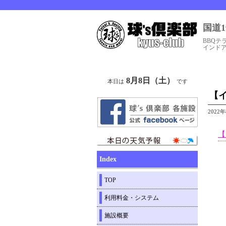
国道
BBQテ
インド
8月8日（土）
本日は
です
【
2022
【
Index
TOP
利用料金・システム
施設概要