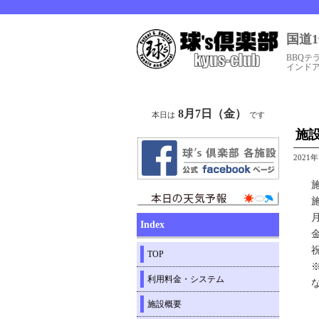
国道
BBQテ
インド
8月7日（金）
本日は
です
施
2021
Index
TOP
利用料金・システム
施設概要