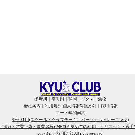
多摩川
｜
南町田
｜
静岡
｜
イクマ
｜
浜松
会社案内
｜
利用規約
|
個人情報保護方針
｜
採用情報
コート年間契約
外部利用(スクール・クラブチーム・パーソナルトレーニング)
会・撮影・営業行為・事業者様が会員を集めての利用・クリニック・選手
copyright 球's 倶楽部 All right reserved.