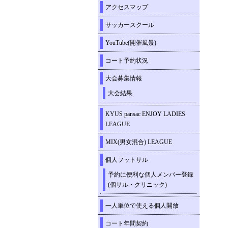
アクセスマップ
サッカースクール
YouTube(開催風景)
コート予約状況
大会募集情報
大会結果
KYUS pansac ENJOY LADIES
LEAGUE
MIX(男女混合) LEAGUE
個人フットサル
予約に便利な個人メンバー登録
(個サル・クリニック)
一人単位で使える個人開放
コート年間契約