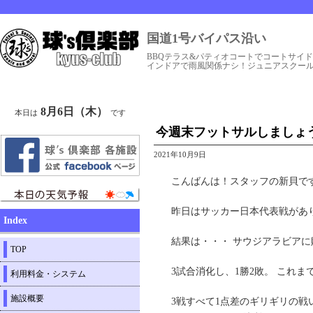
国道1号バイパス沿い
BBQテラス&パティオコートでコートサイ
インドアで雨風関係ナシ！ジュニアスクー
8月6日（木）
本日は
です
今週末フットサルしましょ
2021年10月9日
こんばんは！スタッフの新貝で
昨日はサッカー日本代表戦があ
Index
結果は・・・ サウジアラビア
TOP
3試合消化し、1勝2敗。 これ
利用料金・システム
施設概要
3戦すべて1点差のギリギリの戦