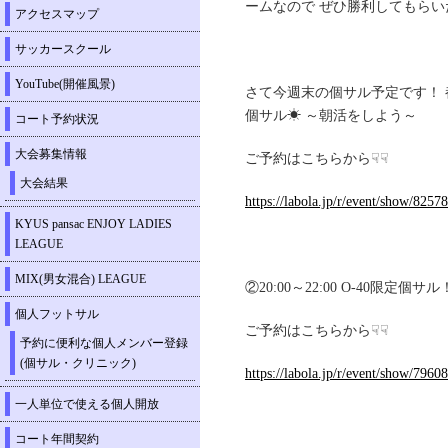
ームなので ぜひ勝利してもら
アクセスマップ
サッカースクール
YouTube(開催風景)
さて今週末の個サル予定です！ 
個サル☀ ～朝活をしよう～
コート予約状況
大会募集情報
ご予約はこちらから☟☟
大会結果
https://labola.jp/r/event/show/82578
KYUS pansac ENJOY LADIES
LEAGUE
MIX(男女混合) LEAGUE
②20:00～22:00 O-40限
個人フットサル
ご予約はこちらから☟☟
予約に便利な個人メンバー登録
(個サル・クリニック)
https://labola.jp/r/event/show/79608
一人単位で使える個人開放
コート年間契約