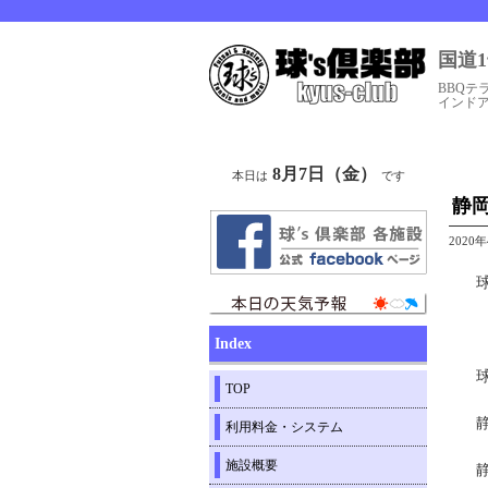
国道
BBQテ
インド
8月7日（金）
本日は
です
静
2020
Index
TOP
利用料金・システム
施設概要