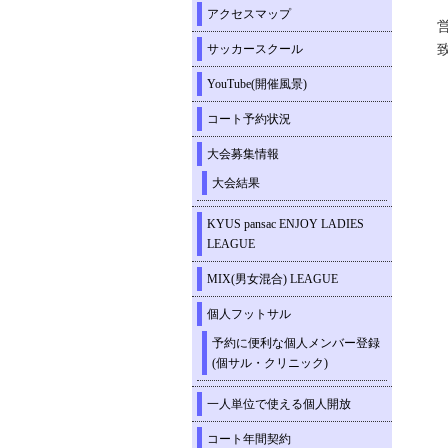
アクセスマップ
サッカースクール
YouTube(開催風景)
コート予約状況
大会募集情報
大会結果
KYUS pansac ENJOY LADIES
LEAGUE
MIX(男女混合) LEAGUE
個人フットサル
予約に便利な個人メンバー登録
(個サル・クリニック)
一人単位で使える個人開放
コート年間契約