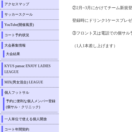
アクセスマップ
②2月~3月にかけてチーム新規
サッカースクール
登録時にドリンク1ケースプレ
YouTube(開催風景)
③フロント又は電話での個サル
コート予約状況
大会募集情報
（1人1本差し上げます）
大会結果
KYUS pansac ENJOY LADIES
LEAGUE
MIX(男女混合) LEAGUE
個人フットサル
予約に便利な個人メンバー登録
(個サル・クリニック)
一人単位で使える個人開放
コート年間契約