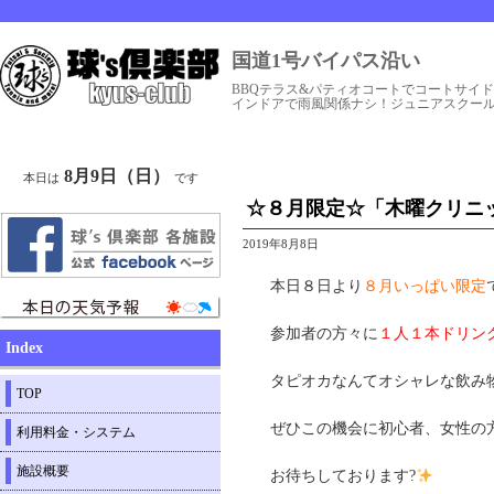
国道1号バイパス沿い
BBQテラス&パティオコートでコートサイ
インドアで雨風関係ナシ！ジュニアスクー
8月9日（日）
本日は
です
☆８月限定☆「木曜クリニ
2019年8月8日
本日８日より
８月いっぱい限定
参加者の方々に
１人１本ドリン
Index
タピオカなんてオシャレな飲み物
TOP
ぜひこの機会に初心者、女性の
利用料金・システム
施設概要
お待ちしております?