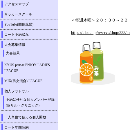
アクセスマップ
サッカースクール
＜毎週木曜＞２０：３０～２２
YouTube(開催風景)
https://labola.jp/reserve/shop/333/
コート予約状況
大会募集情報
大会結果
KYUS pansac ENJOY LADIES
LEAGUE
MIX(男女混合) LEAGUE
個人フットサル
予約に便利な個人メンバー登録
(個サル・クリニック)
一人単位で使える個人開放
コート年間契約