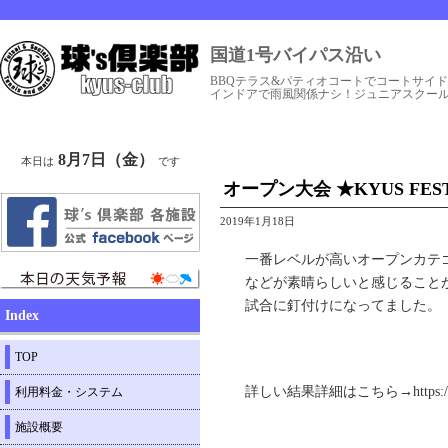
国道1号バイパス沿い
BBQテラス&パティオコートでコートサイ
インドアで雨風関係ナシ！ジュニアスクー
8月7日（金）
本日は
です
オープン大会 ★KYUS FESTA 
2019年1月18日
一番レベルが高いオープンカテ
などが素晴らしいと感じること
試合に釘付けになってました。
Index
TOP
詳しい結果詳細はこちら→https://labola.
利用料金・システム
施設概要