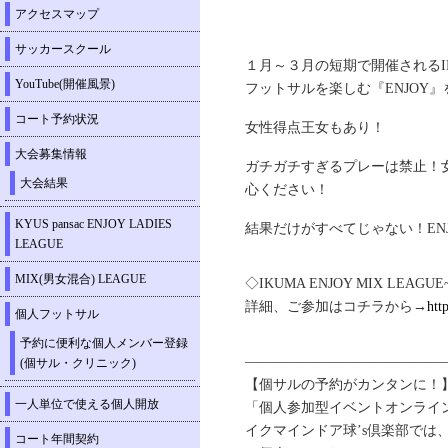
アクセスマップ
サッカースクール
１月～３月の短期で開催されるIKUMA
YouTube(開催風景)
フットサルを楽しむ『ENJOY』
コート予約状況
女性得点王女もあり！
大会募集情報
ガチガチすぎるプレーは禁止！女
大会結果
心ください！
KYUS pansac ENJOY LADIES
結果だけがすべてじゃない！ENJ
LEAGUE
MIX(男女混合) LEAGUE
◇IKUMA ENJOY MIX LEAGUE~2
詳細、ご参加はコチラから→
htt
個人フットサル
予約に便利な個人メンバー登録
——————————————
(個サル・クリニック)
【個サルの予約がカンタンに！
一人単位で使える個人開放
「個人参加型イベントオンライ
イクマインドア球’s倶楽部では
コート年間契約