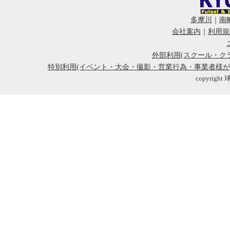
多摩川
｜
南
会社案内
｜
利用規
外部利用(スクール・ク
特別利用(イベント・大会・撮影・営業行為・事業者様
copyright 球