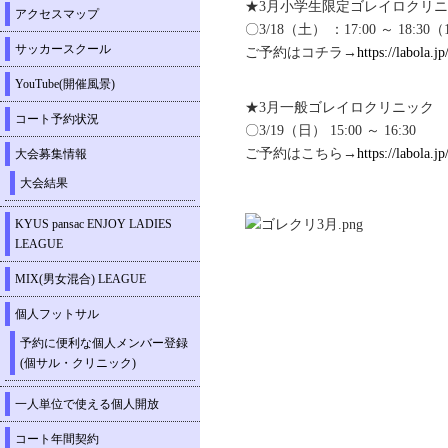
★3月小学生限定ゴレイロクリ
アクセスマップ
〇3/18（土） ：17:00 ～ 1
サッカースクール
ご予約はコチラ→
https://labola.j
YouTube(開催風景)
★3月一般ゴレイロクリニック
コート予約状況
〇3/19（日） 15:00 ～ 16:30
ご予約はこちら→
https://labola.j
大会募集情報
大会結果
KYUS pansac ENJOY LADIES
LEAGUE
MIX(男女混合) LEAGUE
個人フットサル
予約に便利な個人メンバー登録
(個サル・クリニック)
一人単位で使える個人開放
コート年間契約