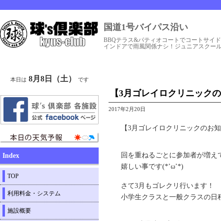
国道1号バイパス沿い
BBQテラス&パティオコートでコートサイ
インドアで雨風関係ナシ！ジュニアスクー
8月8日（土）
本日は
です
【3月ゴレイロクリニック
2017年2月20日
【3月ゴレイロクリニックのお
回を重ねるごとに参加者が増え
Index
嬉しい事です(*’ω’*)
TOP
さて3月もゴレクリ行います！
利用料金・システム
小学生クラスと一般クラスの日
施設概要