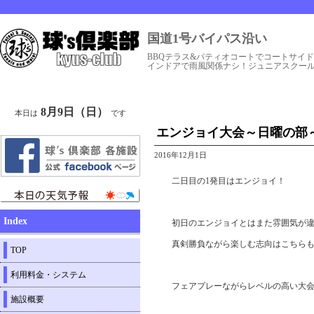
国道1号バイパス沿い
BBQテラス&パティオコートでコートサイ
インドアで雨風関係ナシ！ジュニアスクー
8月9日（日）
本日は
です
エンジョイ大会～日曜の部～ ★KY
2016年12月1日
二日目の1発目はエンジョイ！
Index
初日のエンジョイとはまた雰囲気が
真剣勝負ながら楽しむ志向はこちら
TOP
利用料金・システム
フェアプレーながらレベルの高い大
施設概要