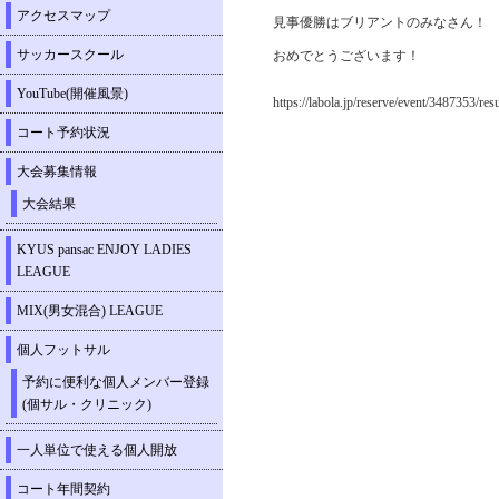
アクセスマップ
見事優勝はブリアントのみなさん！
サッカースクール
おめでとうございます！
YouTube(開催風景)
https://labola.jp/reserve/event/3487353/resu
コート予約状況
大会募集情報
大会結果
KYUS pansac ENJOY LADIES
LEAGUE
MIX(男女混合) LEAGUE
個人フットサル
予約に便利な個人メンバー登録
(個サル・クリニック)
一人単位で使える個人開放
コート年間契約