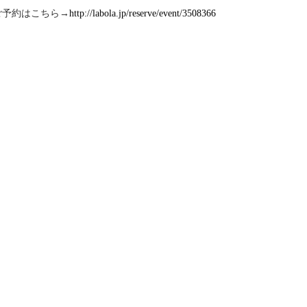
ご予約はこちら→
http://labola.jp/reserve/event/3508366