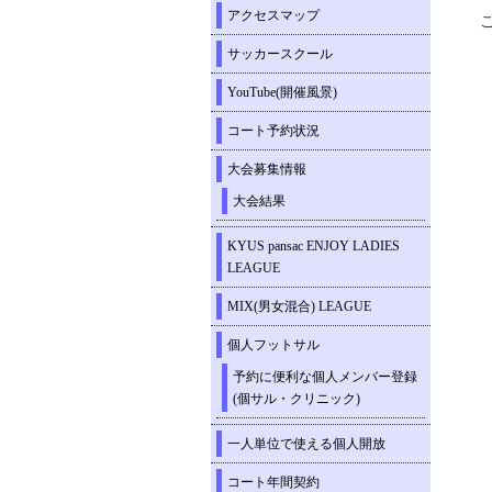
アクセスマップ
サッカースクール
YouTube(開催風景)
コート予約状況
大会募集情報
大会結果
KYUS pansac ENJOY LADIES
LEAGUE
MIX(男女混合) LEAGUE
個人フットサル
予約に便利な個人メンバー登録
(個サル・クリニック)
一人単位で使える個人開放
コート年間契約