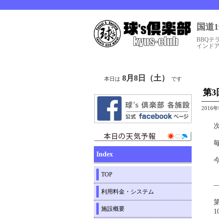
国道
BBQテ
インド
8月8日（土）
本日は
です
第3
2016
次
Index
TOP
利用料金・システム
第
施設概要
1