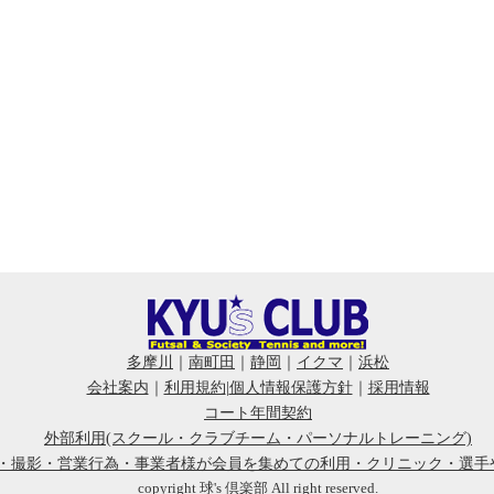
多摩川
｜
南町田
｜
静岡
｜
イクマ
｜
浜松
会社案内
｜
利用規約
|
個人情報保護方針
｜
採用情報
コート年間契約
外部利用(スクール・クラブチーム・パーソナルトレーニング)
会・撮影・営業行為・事業者様が会員を集めての利用・クリニック・選手
copyright 球's 倶楽部 All right reserved.