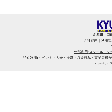
多摩川
｜
南
会社案内
｜
利用規
外部利用(スクール・ク
特別利用(イベント・大会・撮影・営業行為・事業者様
copyright 球