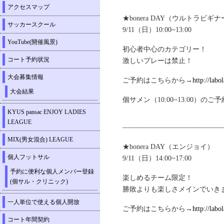
アクセスマップ
★bonera DAY（ウルトラビ
サッカースクール
9/11（日）10:00~13:00
YouTube(開催風景)
初心者中心のカテゴリー！
コート予約状況
激しいプレーは禁止！
大会募集情報
ご予約はこちらから→
http://labo
大会結果
個サメン（10:00~13:00）の
KYUS pansac ENJOY LADIES
LEAGUE
——————————————
MIX(男女混合) LEAGUE
★bonera DAY（エンジョイ）
個人フットサル
9/11（日）14:00~17:00
予約に便利な個人メンバー登録
楽しめるチーム限定！
(個サル・クリニック)
勝敗よりも楽しさメインでいき
一人単位で使える個人開放
ご予約はこちらから→
http://labo
コート年間契約