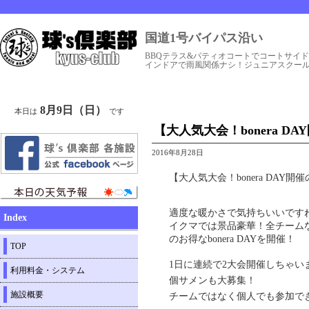
国道1号バイパス沿い
BBQテラス&パティオコートでコートサイ
インドアで雨風関係ナシ！ジュニアスクー
8月9日（日）
本日は
です
【大人気大会！bonera D
2016年8月28日
【大人気大会！bonera DAY開
適度な暖かさで気持ちいいです
Index
イクマでは景品豪華！全チーム
のお得なbonera DAYを開催！
TOP
1日に連続で2大会開催しちゃい
利用料金・システム
個サメンも大募集！
施設概要
チームではなく個人でも参加で