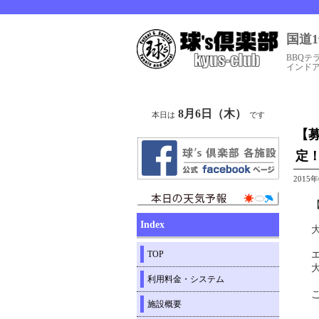
国道
BBQテ
インド
8月6日（木）
本日は
です
【募
定
2015
Index
TOP
利用料金・システム
施設概要