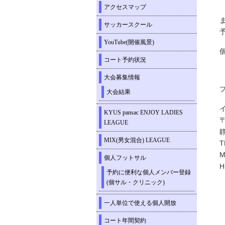
アクセスマップ
サッカースクール
YouTube(開催風景)
コート予約状況
大会募集情報
大会結果
KYUS pansac ENJOY LADIES
〒
LEAGUE
MIX(男女混合) LEAGUE
T
M
個人フットサル
予約に便利な個人メンバー登録
(個サル・クリニック)
一人単位で使える個人開放
コート年間契約