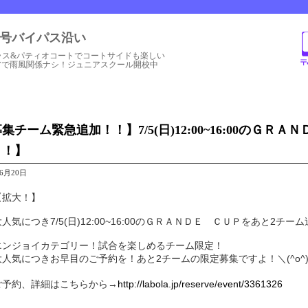
1号バイパス沿い
ラス&パティオコートでコートサイドも楽しい
アで雨風関係ナシ！ジュニアスクール開校中
集チーム緊急追加！！】7/5(日)12:00~16:00のＧＲ
！！】
年6月20日
【拡大！】
大人気につき7/5(日)12:00~16:00のＧＲＡＮＤＥ ＣＵＰをあと2
エンジョイカテゴリー！試合を楽しめるチーム限定！
大人気につきお早目のご予約を！あと2チームの限定募集ですよ！＼(^o^
ご予約、詳細はこちらから→
http://labola.jp/reserve/event/3361326