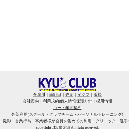
多摩川
｜
南町田
｜
静岡
｜
イクマ
｜
浜松
会社案内
｜
利用規約
|
個人情報保護方針
｜
採用情報
コート年間契約
外部利用(スクール・クラブチーム・パーソナルトレーニング)
会・撮影・営業行為・事業者様が会員を集めての利用・クリニック・選手
copyright 球's 倶楽部 All right reserved.