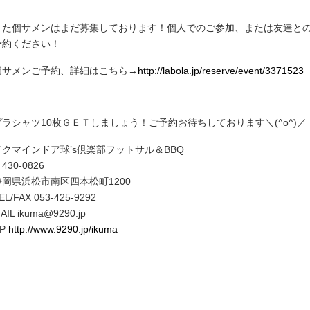
また個サメンはまだ募集しております！個人でのご参加、または友達と
予約ください！
個サメンご予約、詳細はこちら→
http://labola.jp/reserve/event/3371523
プラシャツ10枚ＧＥＴしましょう！ご予約お待ちしております＼(^o^)／
イクマインドア球’s倶楽部フットサル＆BBQ
430-0826
静岡県浜松市南区四本松町1200
EL/FAX 053-425-9292
AIL ikuma@9290.jp
HP
http://www.9290.jp/ikuma