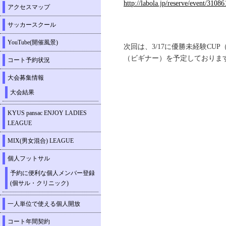
http://labola.jp/reserve/event/31086
アクセスマップ
サッカースクール
YouTube(開催風景)
次回は、3/17に優勝未経験CUP（
（ビギナー）を予定しておりま
コート予約状況
大会募集情報
大会結果
KYUS pansac ENJOY LADIES
LEAGUE
MIX(男女混合) LEAGUE
個人フットサル
予約に便利な個人メンバー登録
(個サル・クリニック)
一人単位で使える個人開放
コート年間契約