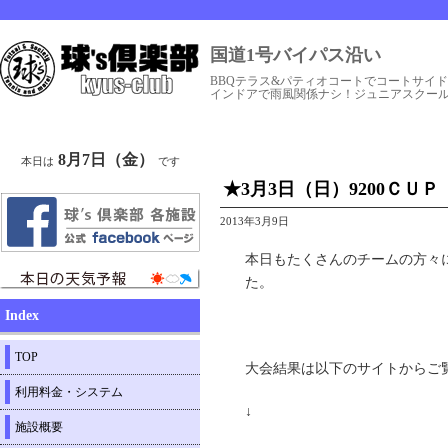
国道1号バイパス沿い
BBQテラス&パティオコートでコートサイ
インドアで雨風関係ナシ！ジュニアスクー
8月7日（金）
本日は
です
★3月3日（日）9200ＣＵ
2013年3月9日
本日もたくさんのチームの方々
た。
Index
TOP
大会結果は以下のサイトからご
利用料金・システム
↓
施設概要