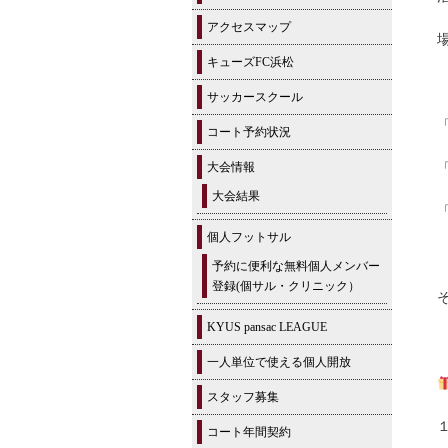
アクセスマップ
キューズFC浜松
サッカースクール
コート予約状況
大会情報
大会結果
個人フットサル
予約に便利な無料個人メンバー
登録(個サル・クリニック）
KYUS pansac LEAGUE
一人単位で使える個人開放
スタッフ募集
コート年間契約