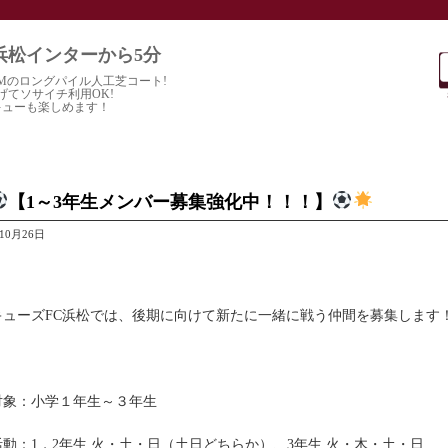
浜松インターから5分
20Mのロングパイル人工芝コート!
げてソサイチ利用OK!
キューも楽しめます！
【1～3年生メンバー募集強化中！！！】
年10月26日
キューズFC浜松では、後期に向けて新たに一緒に戦う仲間を募集します
対象：小学１年生～３年生
活動：1，2年生 火・土・日（土日どちらか）、3年生 火・木・土・日