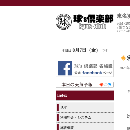
東名
36M×
2面つな
バーベ
8月7日（金）
本日は
です
2025
Index
TOP
利用料金・システム
施設概要